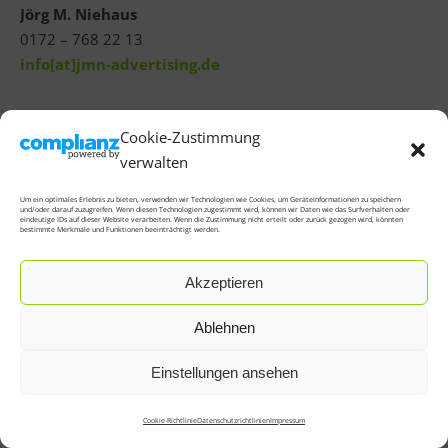
Jörg M. Niehaus
0172 – 768 22 13
info[at]jmn-advertising.de
Cookie-Zustimmung
verwalten
Um ein optimales Erlebnis zu bieten, verwenden wir Technologien wie Cookies, um Geräteinformationen zu speichern
und/oder darauf zuzugreifen. Wenn diesen Technologien zugestimmt wird, können wir Daten wie das Surfverhalten oder
eindeutige IDs auf dieser Website verarbeiten. Wenn die Zustimmung nicht erteilt oder zurück gezogen wird, könnten
bestimmte Merkmale und Funktionen beeinträchtigt werden.
Bard Theme von
WP Royal
.
KONTAKT
AGB
Datenschutzrichtlinien
IMPRESSUM
Akzeptieren
Cookie-Richtlinie (EU)
Ablehnen
Einstellungen ansehen
ZURÜCK NACH OBEN
Cookie-Richtlinie
Datenschutzrichtlinien
Impressum